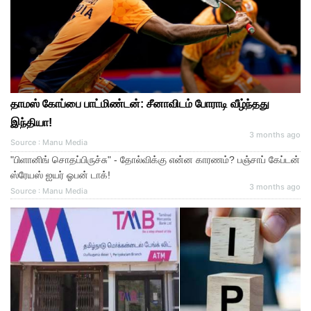
தாமஸ் கோப்பை பாட்மிண்டன்: சீனாவிடம் போராடி வீழ்ந்தது
இந்தியா!
3 months ago
Source : Manu Media
"பிளானிங் சொதப்பிருச்சு" - தோல்விக்கு என்ன காரணம்? பஞ்சாப் கேப்டன்
ஸ்ரேயஸ் ஐயர் ஓபன் டாக்!
3 months ago
Source : Manu Media