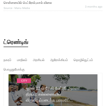
சென்னையில் பெட்ரோல்,டீசல் விலை
3 months ago
Source : Manu Media
ட்ரெண்டிங்
நகரம்
மாநிலம்
அரசியல்
ஆரோக்கியம்
தொழில்நுட்பம்
பொழுதுபோக்கு
CITY
ஜூன் 12-ம் தேதி மேட்டூர் அணை
திறப்பு: கல்லணையில்
விறுவிறுப்படைந்த பராமரிப்...