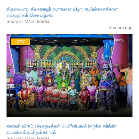
திருவையாறு தியாகராஜர் ஆராதனை விழா: ஆயிரக்கணக்கான
கலைஞர்கள் இசையஞ்சலி
Source : Manu Media
3 years ago
CITY
ஏகாதசி விரதம் ; பொதுமக்கள் அயர்ந்திடாமல் இருக்க சரித்திர
நாடகங்கள் நடத்தும் கிராமம்
Source : Manu Media