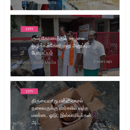
Source : Manu Media
3 years ago
CITY
கும்பகோணத்தில் ஊழலை
ஒழிக்கக்கோரி மனு அனுப்பும்
போராட்டம்
Source : Manu Media
3 years ago
CITY
திருவையாறு பள்ளிவாசல்
தலைவருக்கு பார்சலில் வந்த
மண்டை ஓடு; இஸ்லாமியர்கள்
அ...