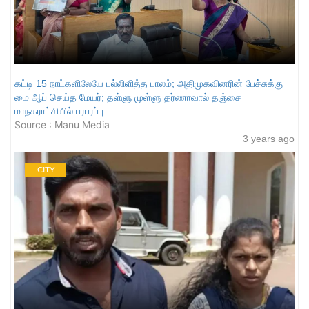
கட்டி 15 நாட்களிலேயே பல்லிளித்த பாலம்; அதிமுகவினரின் பேச்சுக்கு
மை ஆப் செய்த மேயர்; தள்ளு முள்ளு தர்ணாவால் தஞ்சை
மாநகராட்சியில் பரபரப்பு
Source : Manu Media
3 years ago
CITY