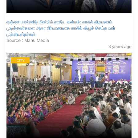
தஞ்சை மண்ணில் மீண்டும் சாதிய வன்மம்: காதல் திருமணம்
முடித்தவர்களை அரை நிர்வாணமாக காலில் விழுச் செய்த ஊர்
முக்கியஸ்தர்கள்
Source : Manu Media
3 years ago
CITY