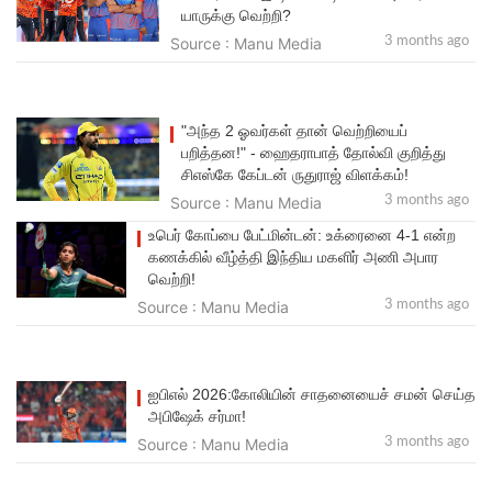
யாருக்கு வெற்றி?
Source : Manu Media
3 months ago
"அந்த 2 ஓவர்கள் தான் வெற்றியைப்
பறித்தன!" - ஹைதராபாத் தோல்வி குறித்து
சிஎஸ்கே கேப்டன் ருதுராஜ் விளக்கம்!
Source : Manu Media
3 months ago
உபெர் கோப்பை பேட்மின்டன்: உக்ரைனை 4-1 என்ற
கணக்கில் வீழ்த்தி இந்திய மகளிர் அணி அபார
வெற்றி!
Source : Manu Media
3 months ago
ஐபிஎல் 2026:கோலியின் சாதனையைச் சமன் செய்த
அபிஷேக் சர்மா!
Source : Manu Media
3 months ago