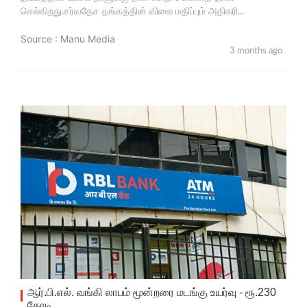
செல்கிறது.சர்வதேச தங்கத்தின் விலை மதிப்பும் அதிகரி...
Source : Manu Media
3 months ago
ஆர்.பி.எல். வங்கி லாபம் மூன்றரை மடங்கு உயர்வு - ரூ.230
கோடி