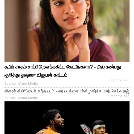
தயிர் சாதம் சாப்பிடுறவங்ககிட்ட கேட்பீங்களா? - பீஃப் உண்பது
குறித்து துஷாரா விஜயன் காட்டம்
3 months ago
Source : Manu Media
திரைச் சிலிர்ப்பைத் தந்த படம் - கர படத்தை உச்சிமுகர்ந்த மாரி செல்வராஜ்
3 months ago
Source : Manu Media