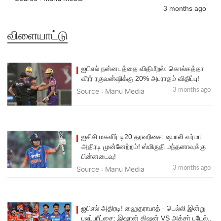
3 months ago
விளையாட்டு
ஐபிஎல் நன்னடத்தை விதிமீறல்: கொல்கத்தா
வீரர் ரகுவன்ஷிக்கு 20% அபராதம் விதிப்பு!
Source : Manu Media
3 months ago
ஐசிசி மகளிர் டி20 தரவரிசை: ஷபாலி வர்மா
அதிரடி முன்னேற்றம்! ஸ்மிருதி மந்தனாவுக்கு
பின்னடைவு!
Source : Manu Media
3 months ago
ஐபிஎல் அதிரடி! ஹைதராபாத் - டெல்லி இன்று
பலப்பரீட்சை: இஷான் கிஷன் VS அக்சர் படேல்..