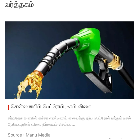
வர்த்தகம்
சென்னையில் பெட்ரோல்,டீசல் விலை
சர்வதேச அளவில் கச்சா எண்ணெய் விலைக்கு ஏற்ப பெட்ரோல் மற்றும் டீசல்
ஆகியவற்றின் விலை நிர்ணயம் செய்யப...
Source : Manu Media