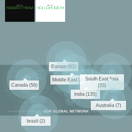
Europe (62)
South East Asia
Middle East (2)
Canada (56)
(33)
India (135)
Australia (7)
brazil (2)