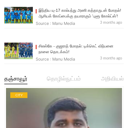
இந்திய யு-17 கால்பந்து அணி கத்தாருடன் மோதல்!
ஆசியக் கோப்பைக்கு தயாராகும் 'புளூ கோல்ட்ஸ்'!
Source : Manu Media
3 months ago
சிஎஸ்கே - குஜ​ராத் மோதல்: டிக்கெட் விற்​பனை
நாளை தொடக்கம்!
Source : Manu Media
3 months ago
தஞ்சாவூர்
தொழில்நுட்பம்
அறிவியல்
CITY